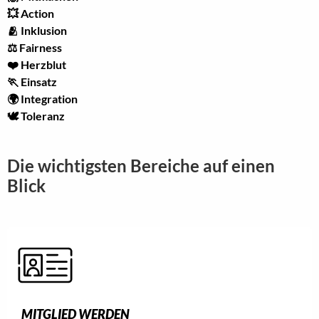
💥 Action
🫂 Inklusion
⚖️ Fairness
❤️ Herzblut
🏃 Einsatz
🌍 Integration
🕊️ Toleranz
Die wichtigsten Bereiche auf einen
Blick
MITGLIED WERDEN