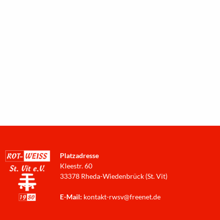
Platzadresse
Kleestr. 60
33378 Rheda-Wiedenbrück (St. Vit)
E-Mail:
kontakt-rwsv@freenet.de